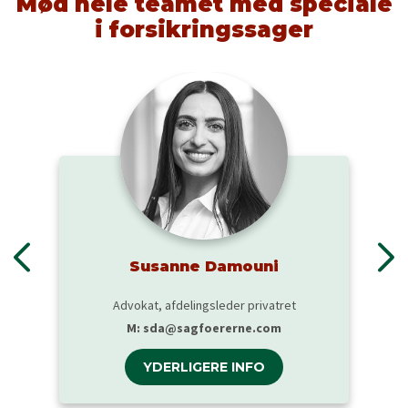
Mød hele teamet med speciale
i forsikringssager
Susanne Damouni
Advokat, afdelingsleder privatret
M:
sda@sagfoererne.com
YDERLIGERE INFO