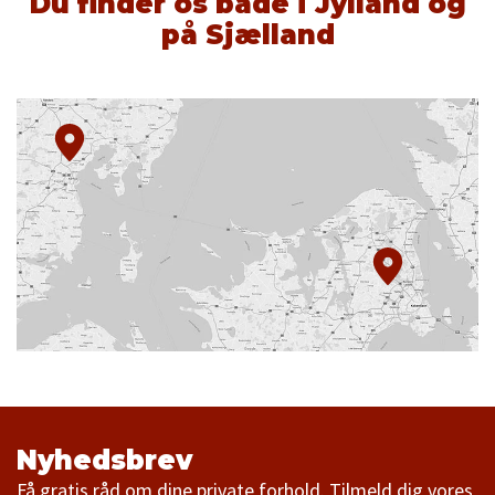
Du finder os både i Jylland og
på Sjælland
Nyhedsbrev
Få gratis råd om dine private forhold. Tilmeld dig vores