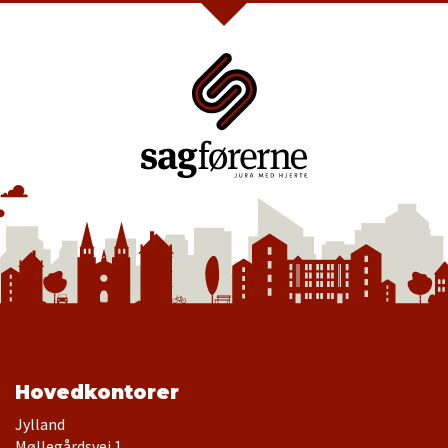
Hovedkontorer
Jylland
Møllegårdsvej 1