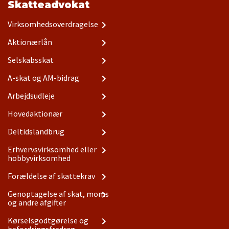
Skatteadvokat
Virksomhedsoverdragelse
Aktionærlån
Selskabsskat
A-skat og AM-bidrag
Arbejdsudleje
Hovedaktionær
Deltidslandbrug
Erhvervsvirksomhed eller
hobbyvirksomhed
Forældelse af skattekrav
Genoptagelse af skat, moms
og andre afgifter
Kørselsgodtgørelse og