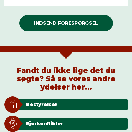
INDSEND FORESPØRGSEL
Fandt du ikke lige det du
søgte? Så se vores andre
ydelser her...
Bestyrelser
Ejerkonflikter