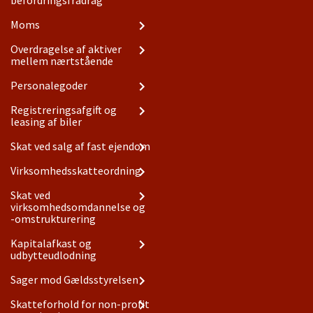
befordringsfradrag
Moms
Overdragelse af aktiver
mellem nærtstående
Personalegoder
Registreringsafgift og
leasing af biler
Skat ved salg af fast ejendom
Virksomhedsskatteordning
Skat ved
virksomhedsomdannelse og
-omstrukturering
Kapitalafkast og
udbytteudlodning
Sager mod Gældsstyrelsen
Skatteforhold for non-profit