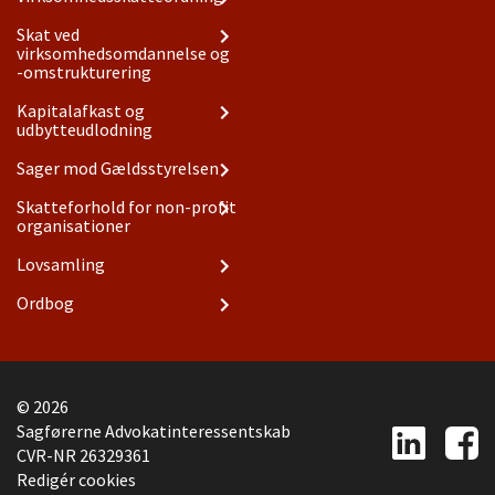
Skat ved
virksomhedsomdannelse og
-omstrukturering
Kapitalafkast og
udbytteudlodning
Sager mod Gældsstyrelsen
Skatteforhold for non-profit
organisationer
Lovsamling
Ordbog
© 2026
|
Sagførerne Advokatinteressentskab
|
CVR-NR 26329361
|
Redigér cookies