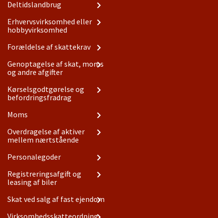
Deltidslandbrug
Erhvervsvirksomhed eller
hobbyvirksomhed
Forældelse af skattekrav
Genoptagelse af skat, moms
og andre afgifter
Kørselsgodtgørelse og
befordringsfradrag
Moms
Overdragelse af aktiver
mellem nærtstående
Personalegoder
Registreringsafgift og
leasing af biler
Skat ved salg af fast ejendom
Virksomhedsskatteordning