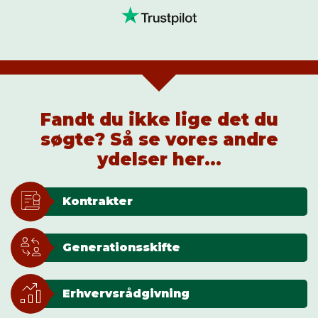
Fandt du ikke lige det du
søgte? Så se vores andre
ydelser her...
Kontrakter
Generationsskifte
Erhvervsrådgivning